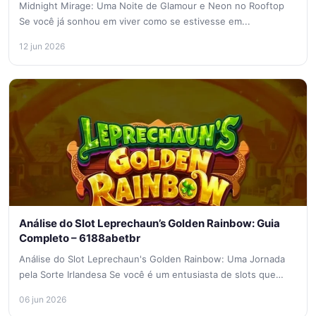
Midnight Mirage: Uma Noite de Glamour e Neon no Rooftop
Se você já sonhou em viver como se estivesse em...
12 jun 2026
Análise do Slot Leprechaun’s Golden Rainbow: Guia
Completo – 6188abetbr
Análise do Slot Leprechaun's Golden Rainbow: Uma Jornada
pela Sorte Irlandesa Se você é um entusiasta de slots que
aprecia...
06 jun 2026