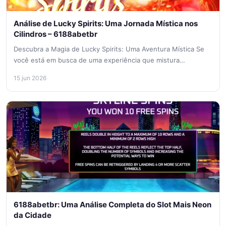
Análise de Lucky Spirits: Uma Jornada Mística nos
Cilindros – 6188abetbr
Descubra a Magia de Lucky Spirits: Uma Aventura Mística Se
você está em busca de uma experiência que mistura
mistério...
15 jun 2026
6188abetbr: Uma Análise Completa do Slot Mais Neon
da Cidade