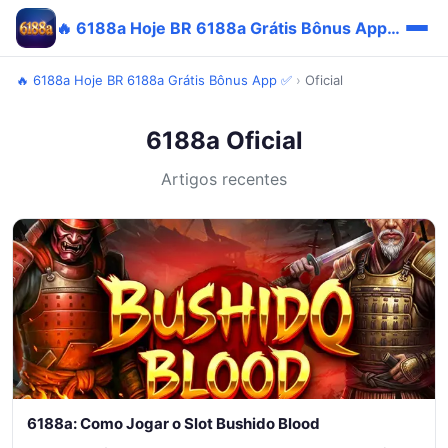
🔥 6188a Hoje BR 6188a Grátis Bônus App ✅
🔥 6188a Hoje BR 6188a Grátis Bônus App ✅
›
Oficial
6188a Oficial
Artigos recentes
6188a: Como Jogar o Slot Bushido Blood