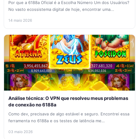
Por que a 6188a Oficial é a Escolha Número Um dos Usuários?
No vasto ecossistema digital de hoje, encontrar uma...
14 maio 2026
Análise técnica: O VPN que resolveu meus problemas
de conexão no 6188a
Como dev, precisava de algo estável e seguro. Encontrei essa
ferramenta no 6188a e os testes de latência me
surpreenderam...
03 maio 2026