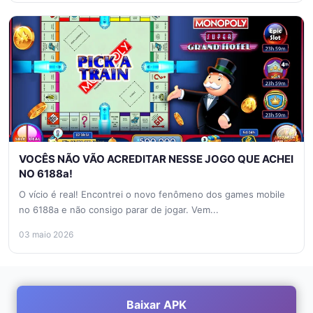
VOCÊS NÃO VÃO ACREDITAR NESSE JOGO QUE ACHEI
NO 6188a!
O vício é real! Encontrei o novo fenômeno dos games mobile
no 6188a e não consigo parar de jogar. Vem...
03 maio 2026
Baixar APK