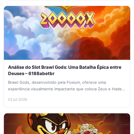
Análise do Slot Brawl Gods: Uma Batalha Épica entre
Deuses – 6188abetbr
Brawl Gods, desenvolvido pela Foxium, oferece uma
experiência visualmente impactante que coloca Zeus e Hades
em um confronto épico. O...
02 jul 2026