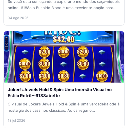
Se você está começando a explorar o mundo dos caça-níqueis
online, 6188a o Bushido Blood é uma excelente opção para...
04 ago 2026
Joker’s Jewels Hold & Spin: Uma Imersão Visual no
Estilo Retrô – 6188abetbr
O visual de Joker’s Jewels Hold & Spin é uma verdadeira ode à
nostalgia dos cassinos clássicos. Ao carregar o...
18 jul 2026