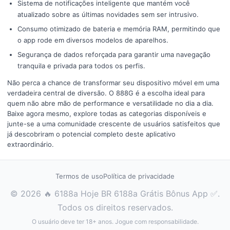
Sistema de notificações inteligente que mantém você
atualizado sobre as últimas novidades sem ser intrusivo.
Consumo otimizado de bateria e memória RAM, permitindo que
o app rode em diversos modelos de aparelhos.
Segurança de dados reforçada para garantir uma navegação
tranquila e privada para todos os perfis.
Não perca a chance de transformar seu dispositivo móvel em uma
verdadeira central de diversão. O 888G é a escolha ideal para
quem não abre mão de performance e versatilidade no dia a dia.
Baixe agora mesmo, explore todas as categorias disponíveis e
junte-se a uma comunidade crescente de usuários satisfeitos que
já descobriram o potencial completo deste aplicativo
extraordinário.
Termos de uso
Política de privacidade
© 2026 🔥 6188a Hoje BR 6188a Grátis Bônus App ✅.
Todos os direitos reservados.
O usuário deve ter 18+ anos. Jogue com responsabilidade.