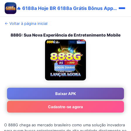
🔥 6188a Hoje BR 6188a Grátis Bônus App ✅
← Voltar à página inicial
888G: Sua Nova Experiência de Entretenimento Mobile
Baixar APK
Cadastre-se agora
O 888G chega ao mercado brasileiro como uma solução inovadora
para quem busca entretenimento de alta qualidade diretamente no